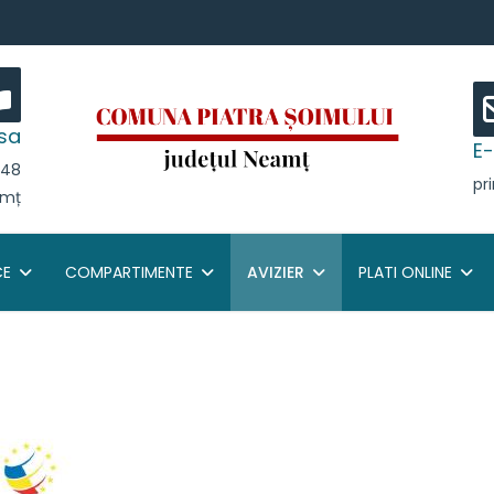
sa
E-
r 48
pr
amț
CE
COMPARTIMENTE
AVIZIER
PLATI ONLINE