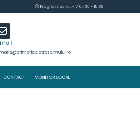
Program lucru L - V 07:30 - 15:30
mail
imaria@primariapiatrasoimului.ro
CONTACT
MONITOR LOCAL